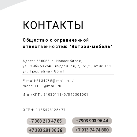
КОНТАКТЫ
Общество с ограниченной
отвественностью "Встрой-мебель"
Адрес: 630088 г. Новосибирск,
ул. Сибиряков-Гвардейцев, д. 51/1, офис 111
ул. Троллейная 85 к1
E-mail:2134785@mail.ru /
mebel1111@mail.ru
Инн/КПП: 5403011149/540301001
ОГРН: 1155476128477
+7903 903 96 44
+7 383 213 47 85
+7 913 74 74 800
+7 383 281 36
36