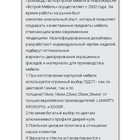
Производство корпусной мебели в Новосибирске
«Встрой-Мебель» осуществляет с 2002 года. За
время работы на рынке был
накоплен уникальный опыт, который позволяет
создавать качественные предметы мебели,
отвечающим всем современным
тенденциям. Квалифицированные дизайнеры
разработают индивидуальный чертеж изделий,
подберут оптимальные
варианты декорирования окрашенных
фасадов и материалы для производства
мебели.
1 При изготовление корпусной мебели
используется огромный выбор ЛДСП - как по
цветовой гамме, так и по
толщине(10мм,16мм,22мм,25мм,26мм)- от
лучших европейских производителей: LAMARTY,
KRONOPOL и EGGER .
2 Не менее богатый выбор по цветам
алюминиевого профиля дверей-купе.
3 Лояльная ценовая политика в отношении
наших клиентов.
4 Зеркала и стекла устанавливаются с