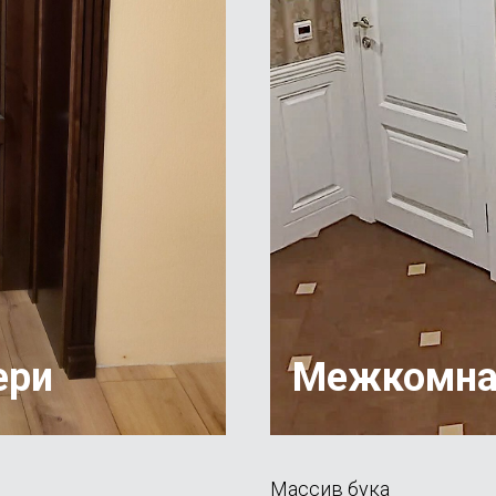
ери
Межкомна
Массив бука