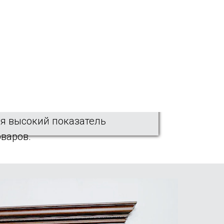
ши предпочтения
с достойными техническими
 однако современные
ания совершенно преобразили
равдает все вложения и
я высокий показатель
оваров.