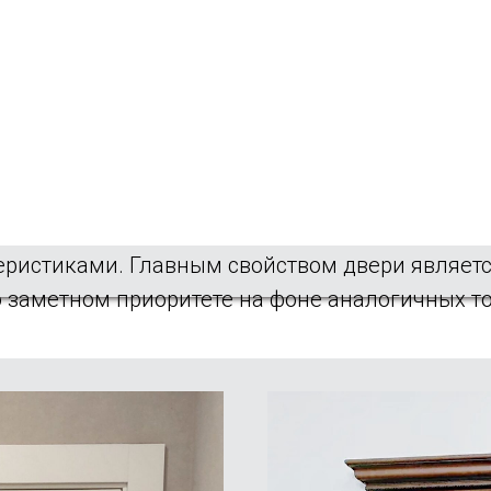
аз
, мдф и массив дерева, ориентируясь на ва
ества - доступная цена, внешний вид наряду 
ции хорошо известны ещё с советских времён,
ериалы и применение высокоточного оборудов
рева
– лучшее решение, которое полностью оп
еристиками. Главным свойством двери являетс
 о заметном приоритете на фоне аналогичных т