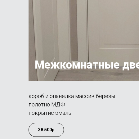
Межкомнатные дв
короб и опанелка массив берёзы
полотно МДФ
покрытие эмаль
38.500р