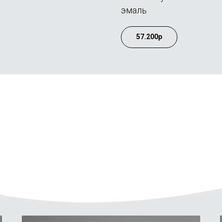
эмаль
57.200р