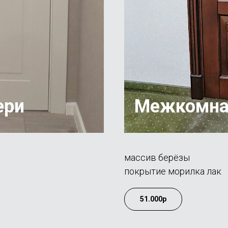
ери
Межкомна
массив берёзы
покрытие морилка лак
51.000р