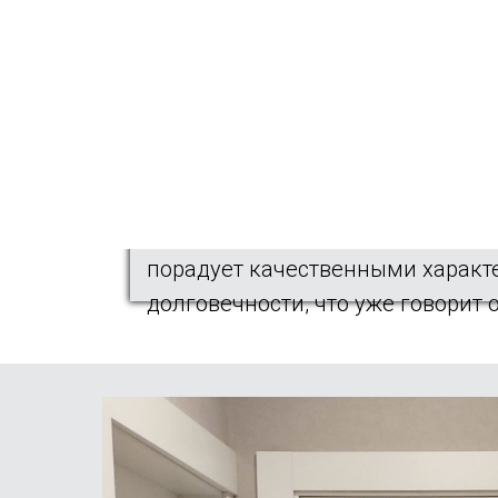
Мы изготавливаем
двери на зак
и желания.
Крашеные двери МДФ
. Преимущ
характеристиками. Эти конструк
технологии, лакокрасочные мат
их.
Двери из натуральных пород де
порадует качественными характ
долговечности, что уже говорит